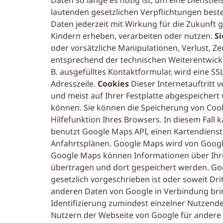
Daten so lange es nötig ist, um eine Dienstle
lautenden gesetzlichen Verpflichtungen best
Daten jederzeit mit Wirkung für die Zukunft 
Kindern erheben, verarbeiten oder nutzen.
Si
oder vorsätzliche Manipulationen, Verlust, 
entsprechend der technischen Weiterentwickl
B. ausgefülltes Kontaktformular, wird eine SS
Adresszeile.
Cookies
Dieser Internetauftritt
und meist auf Ihrer Festplatte abgespeicher
können. Sie können die Speicherung von Cooki
Hilfefunktion Ihres Browsers. In diesem Fall 
benutzt Google Maps API, einen Kartendienst d
Anfahrtsplänen. Google Maps wird von Google
Google Maps können Informationen über Ihre 
übertragen und dort gespeichert werden. Go
gesetzlich vorgeschrieben ist oder soweit Dri
anderen Daten von Google in Verbindung bri
Identifizierung zumindest einzelner Nutzen
Nutzern der Webseite von Google für andere 