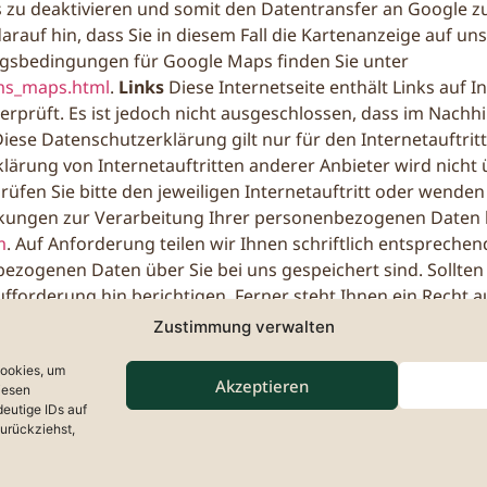
 zu deaktivieren und somit den Datentransfer an Google zu
arauf hin, dass Sie in diesem Fall die Kartenanzeige auf u
gsbedingungen für Google Maps finden Sie unter
rms_maps.html
.
Links
Diese Internetseite enthält Links auf 
erprüft. Es ist jedoch nicht ausgeschlossen, dass im Nachh
se Datenschutzerklärung gilt nur für den Internetauftritt
rklärung von Internetauftritten anderer Anbieter wird nic
en Sie bitte den jeweiligen Internetauftritt oder wenden S
ungen zur Verarbeitung Ihrer personenbezogenen Daten h
m
. Auf Anforderung teilen wir Ihnen schriftlich entsprech
ogenen Daten über Sie bei uns gespeichert sind. Sollten 
Aufforderung hin berichtigen. Ferner steht Ihnen ein Recht
htungen zu.
Aktualität der Datenschutzerklärung
Wir beh
Zustimmung verwalten
eiterentwicklung unserer Internetseite oder der Implemen
Cookies, um
empfehlen daher, die Datenschutzerklärung von Zeit zu Zei
Akzeptieren
iesen
eutige IDs auf
zurückziehst,