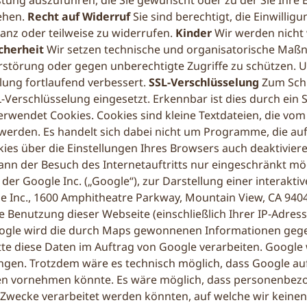
istung auszuführen, die Sie gewünscht oder zu der Sie Ihre E
ehen.
Recht auf Widerruf
Sie sind berechtigt, die Einwill
ganz oder teilweise zu widerrufen.
Kinder
Wir werden nicht
cherheit
Wir setzen technische und organisatorische Maßn
Zerstörung oder gegen unberechtigte Zugriffe zu schütze
ung fortlaufend verbessert.
SSL-Verschlüsselung
Zum Schu
L-Verschlüsselung eingesetzt. Erkennbar ist dies durch ein 
 verwendet Cookies. Cookies sind kleine Textdateien, die v
t werden. Es handelt sich dabei nicht um Programme, die a
es über die Einstellungen Ihres Browsers auch deaktiviere
kann der Besuch des Internetauftritts nur eingeschränkt mö
er Google Inc. („Google“), zur Darstellung einer interakti
 Inc., 1600 Amphitheatre Parkway, Mountain View, CA 940
Benutzung dieser Webseite (einschließlich Ihrer IP-Adress
ogle wird die durch Maps gewonnenen Informationen gegebe
tte diese Daten im Auftrag von Google verarbeiten. Google w
ngen. Trotzdem wäre es technisch möglich, dass Google au
den vornehmen könnte. Es wäre möglich, dass personenbezo
Zwecke verarbeitet werden könnten, auf welche wir keine