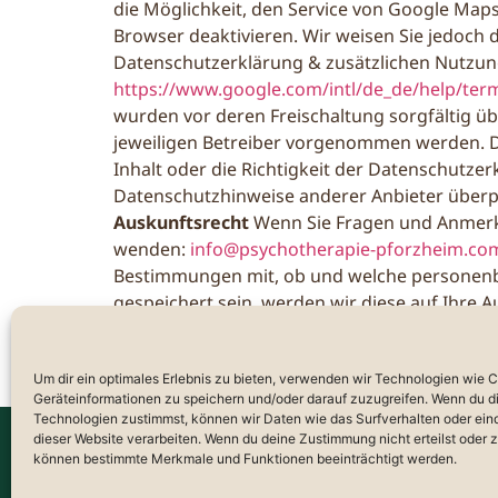
die Möglichkeit, den Service von Google Maps
Browser deaktivieren. Wir weisen Sie jedoch d
Datenschutzerklärung & zusätzlichen Nutzun
https://www.google.com/intl/de_de/help/te
wurden vor deren Freischaltung sorgfältig üb
jeweiligen Betreiber vorgenommen werden. Die
Inhalt oder die Richtigkeit der Datenschutze
Datenschutzhinweise anderer Anbieter überprüf
Auskunftsrecht
Wenn Sie Fragen und Anmerk
wenden:
info@psychotherapie-pforzheim.co
Bestimmungen mit, ob und welche personenbez
gespeichert sein, werden wir diese auf Ihre 
unter Berücksichtigung gesetzlicher Verpflic
aufgrund von gesetzlichen Änderungen, der W
Um dir ein optimales Erlebnis zu bieten, verwenden wir Technologien wie 
die aktuellen Gegebenheiten anzupassen. Wir 
Geräteinformationen zu speichern und/oder darauf zuzugreifen. Wenn du d
Technologien zustimmst, können wir Daten wie das Surfverhalten oder eind
dieser Website verarbeiten. Wenn du deine Zustimmung nicht erteilst oder 
können bestimmte Merkmale und Funktionen beeinträchtigt werden.