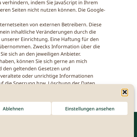
 verhindern, indem Sie JavaScript in Ihrem
nseren Seiten nicht nutzen können. Die Google-
Internetseiten von externen Betreibern. Diese
inein inhaltliche Veränderungen durch die
 unserer Einrichtung. Eine Haftung für den
ht übernommen. Zwecks Information über die
ie sich an den jeweiligen Anbieter.
aben, können Sie sich gerne an mich
end den geltenden Gesetzen und
veraltete oder unrichtige Informationen
 auf die Sperrung bzw. Löschung der Daten
alten uns vor, die Datenschutzerklärung –
tierung neuer Technologien – jederzeit an
t erneut durchzulesen. Stand: 20. Mai 2018
Ablehnen
Einstellungen ansehen
Impressum
Datenschutz