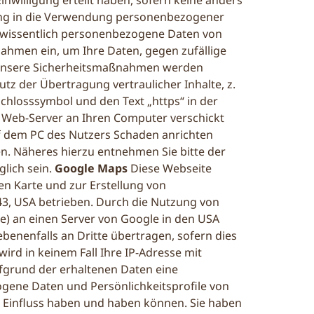
inwilligung erteilt haben, sofern keine anders
igung in die Verwendung personenbezogener
 wissentlich personenbezogene Daten von
ahmen ein, um Ihre Daten, gegen zufällige
n. Unsere Sicherheitsmaßnahmen werden
tz der Übertragung vertraulicher Inhalte, z.
Schlosssymbol und den Text „https“ in der
om Web-Server an Ihren Computer verschickt
uf dem PC des Nutzers Schaden anrichten
n. Näheres hierzu entnehmen Sie bitte der
glich sein.
Google Maps
Diese Webseite
ven Karte und zur Erstellung von
43, USA betrieben. Durch die Nutzung von
e) an einen Server von Google in den USA
nenfalls an Dritte übertragen, sofern dies
ird in keinem Fall Ihre IP-Adresse mit
fgrund der erhaltenen Daten eine
gene Daten und Persönlichkeitsprofile von
n Einfluss haben und haben können. Sie haben